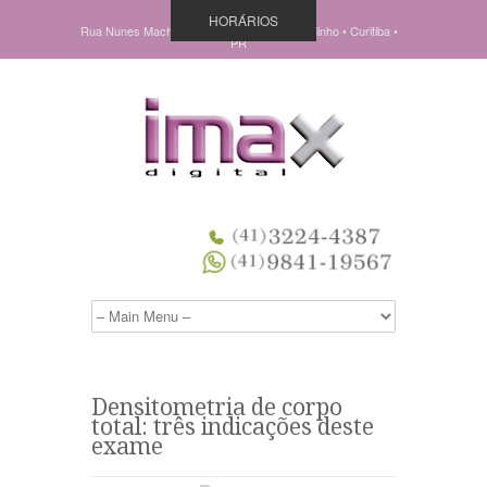
HORÁRIOS
Rua Nunes Machado, 838 • Pç Ouvidor Pardinho • Curitiba •
PR
Densitometria de corpo
total: três indicações deste
exame