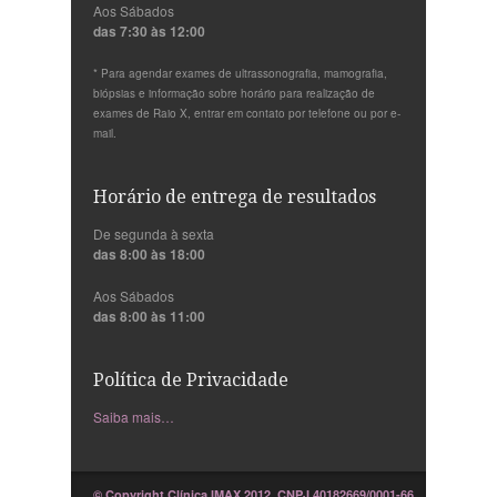
Aos Sábados
das 7:30 às 12:00
* Para agendar exames de ultrassonografia, mamografia,
biópsias e informação sobre horário para realização de
exames de Raio X, entrar em contato por telefone ou por e-
mail.
Horário de entrega de resultados
De segunda à sexta
das 8:00 às 18:00
Aos Sábados
das 8:00 às 11:00
Política de Privacidade
Saiba mais…
© Copyright Clínica IMAX 2012. CNPJ 40182669/0001-66