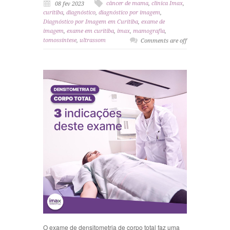
câncer de mama
,
clinica Imax
,
08 fev 2023
curitiba
,
diagnóstico
,
diagnóstico por imagem
,
Diagnóstico por Imagem em Curitiba
,
exame de
imagem
,
exame em curitiba
,
imax
,
mamografia
,
tomossíntese
,
ultrassom
Comments are off
O exame de densitometria de corpo total faz uma