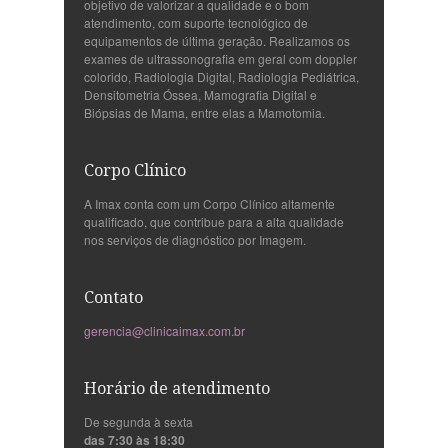
objetivo de valorizar a qualidade e o bom
atendimento, com suporte tecnológico de
equipamentos de última geração. Realizamos os
exames de ultrassonografia em geral com doppler
colorido, Radiologia Digital, Radiologia Pediátrica,
Densitometria Óssea, Mamografia Digital e
Biópsias de Mama, entre elas a Mamotomia.
Corpo Clínico
A Imax conta com um Corpo Clínico altamente
qualificado, que contribue para a alta qualidade
nos serviços de diagnóstico por Imagem.
Contato
gerencia@clinicaimax.com.br
Horário de atendimento
De segunda à sexta
das 7:30 às 18:30