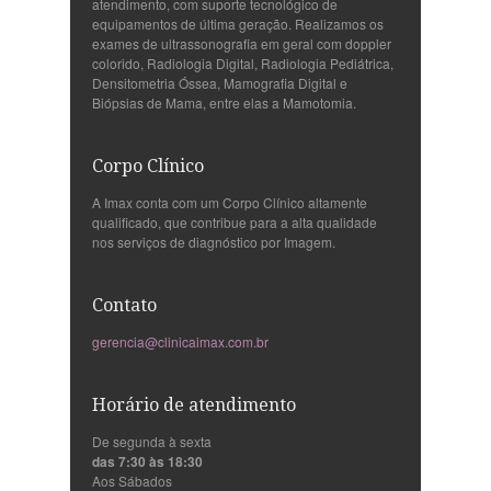
atendimento, com suporte tecnológico de
equipamentos de última geração. Realizamos os
exames de ultrassonografia em geral com doppler
colorido, Radiologia Digital, Radiologia Pediátrica,
Densitometria Óssea, Mamografia Digital e
Biópsias de Mama, entre elas a Mamotomia.
Corpo Clínico
A Imax conta com um Corpo Clínico altamente
qualificado, que contribue para a alta qualidade
nos serviços de diagnóstico por Imagem.
Contato
gerencia@clinicaimax.com.br
Horário de atendimento
De segunda à sexta
das 7:30 às 18:30
Aos Sábados