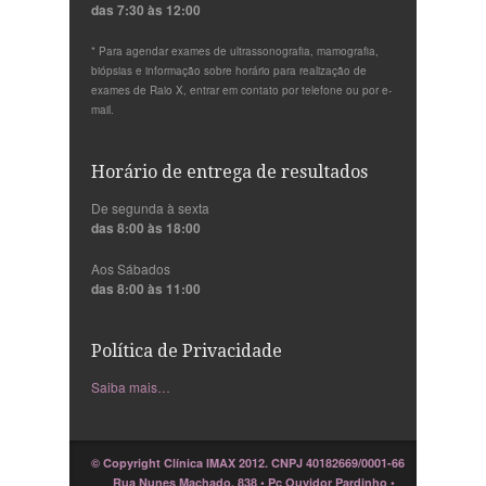
das 7:30 às 12:00
* Para agendar exames de ultrassonografia, mamografia,
biópsias e informação sobre horário para realização de
exames de Raio X, entrar em contato por telefone ou por e-
mail.
Horário de entrega de resultados
De segunda à sexta
das 8:00 às 18:00
Aos Sábados
das 8:00 às 11:00
Política de Privacidade
Saiba mais…
© Copyright Clínica IMAX 2012. CNPJ 40182669/0001-66
Rua Nunes Machado, 838 • Pç Ouvidor Pardinho •