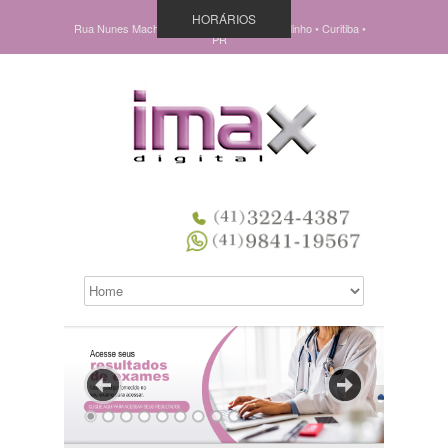
HORÁRIOS
Rua Nunes Machado, 838 • Pç Ouvidor Pardinho • Curitiba •
PR