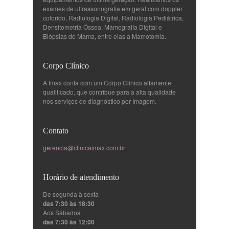
exames de ultrassonografia em geral com doppler
colorido, Radiologia Digital, Radiologia Pediátrica,
Densitometria Óssea, Mamografia Digital e
Biópsias de Mama, entre elas a Mamotomia.
Corpo Clínico
A Imax conta com um Corpo Clínico altamente
qualificado, que contribue para a alta qualidade
nos serviços de diagnóstico por Imagem.
Contato
gerencia@clinicaimax.com.br
Horário de atendimento
De segunda à sexta
das 7:30 às 18:30
Aos Sábados
das 7:30 às 12:00