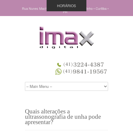
HORÁRIOS
Rua Nunes Machado, 838 • Pç Ouvidor Pardinho • Curitiba •
PR
Quais alterações a
ultrassonografia de unha pode
apresentar?