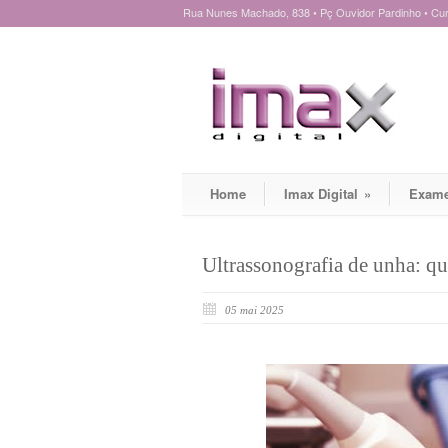
Rua Nunes Machado, 838 • Pç Ouvidor Pardinho • Curi
Home
Imax Digital
»
Exam
Ultrassonografia de unha: qu
05 mai 2025