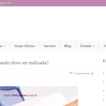
tiba • PR
es
»
Corpo Clínico
Carreira
Blog
Contato
»
R
E
ando deve ser realizada?
Comments are off