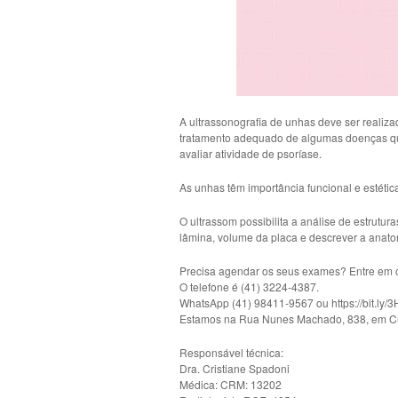
A ultrassonografia de unhas deve ser realiz
tratamento adequado de algumas doenças que
avaliar atividade de psoríase.
As unhas têm importância funcional e estéti
O ultrassom possibilita a análise de estrutu
lâmina, volume da placa e descrever a anat
Precisa agendar os seus exames? Entre em c
O telefone é (41) 3224-4387.
WhatsApp (41) 98411-9567 ou https://bit.ly
Estamos na Rua Nunes Machado, 838, em Cur
Responsável técnica:
Dra. Cristiane Spadoni
Médica: CRM: 13202