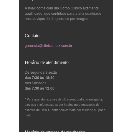
A Imax conta com um Corpo Clínico altamente
qualificado, que contribue para a alta qualidade
nos serviços de diagnóstico por Imagem.
Contato
gerencia@clinicaimax.com.br
Horário de atendimento
De segunda à sexta
das 7:30 às 18:30
Aos Sábados
das 7:30 às 12:00
* Para agendar exames de ultrassonografia, mamografia,
biópsias e informação sobre horário para realização de
exames de Raio X, entrar em contato por telefone ou por e-
mail.