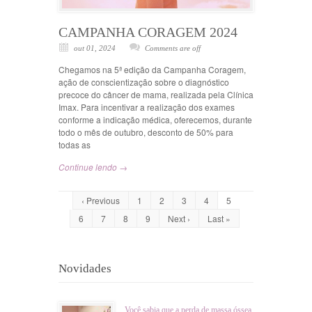
CAMPANHA CORAGEM 2024
out 01, 2024
Comments are off
Chegamos na 5ª edição da Campanha Coragem,
ação de conscientização sobre o diagnóstico
precoce do câncer de mama, realizada pela Clínica
Imax. Para incentivar a realização dos exames
conforme a indicação médica, oferecemos, durante
todo o mês de outubro, desconto de 50% para
todas as
Continue lendo →
‹ Previous
1
2
3
4
5
6
7
8
9
Next ›
Last »
Novidades
Você sabia que a perda de massa óssea