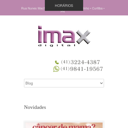
HORÁRIOS
Rua Nunes Machado, 838 • Pç Ouvidor Pardinho • Curitiba •
PR
Novidades