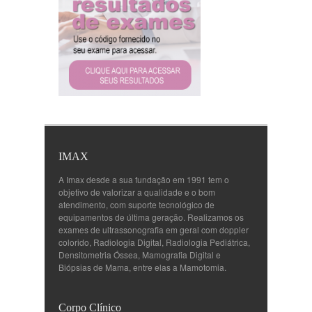
IMAX
A Imax desde a sua fundação em 1991 tem o
objetivo de valorizar a qualidade e o bom
atendimento, com suporte tecnológico de
equipamentos de última geração. Realizamos os
exames de ultrassonografia em geral com doppler
colorido, Radiologia Digital, Radiologia Pediátrica,
Densitometria Óssea, Mamografia Digital e
Biópsias de Mama, entre elas a Mamotomia.
Corpo Clínico